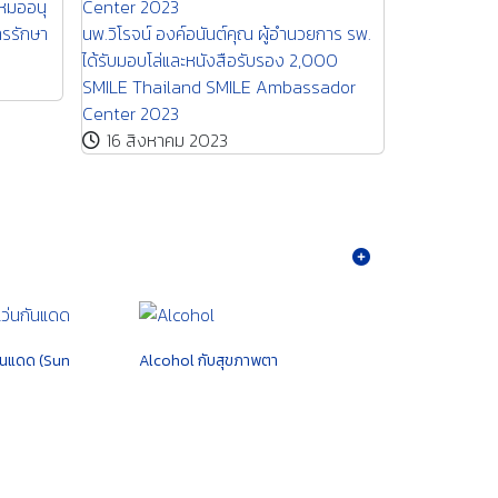
ขอบคุณ คุณเคนจิ มากๆเลยค่ะ คุณหมออนุ
าฬสินธุ์
วัตร อธิบายได้ละเอียดจริงๆ ทำให้การรักษา
นพ.วิโรจน์ อง
รตรวจและ
ผ่านไปด้วยดี โลกสดใสไปเลยค่ะ
ได้รับมอบโล่
ile หรือ
23 มกราคม 2024
SMILE Thai
Center 202
16 สิงหา
ันแดด (Sun
Alcohol กับสุขภาพตา
ตัวไรขนตา Ocul