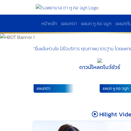
หน้าหลัก
แผนกตา
แผนก หู คอ จมูก
แผนกทั
Previous
“ยิ้มแย้มห่วงใย ใส่ใจบริการ
คุณภาพมาตรฐาน
โดยแพทย
ดาวน์โหลดโบว์ชัวร์
แผนกตา
แผนก หู คอ จมูก
Hilight Vid