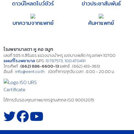
ดาวน์โหลดโบว์ชัวร์
ข่าวประชาสัมพันธ์
บทความจากแพทย์
ค้นหาแพทย์
โรงพยาบาลตา หู คอ จมูก
เลขที่ 585 ถ.สิรินธร แขวงบางบำหรุ เขตบางพลัด กรุงเทพฯ 10700
แผนที่โรงพยาบาล
GPS:
13.787573, 100.470491
โทรศัพท์ :
(662) 886-6600-13
แฟกซ์ : (662) 433-3613
อีเมล์ :
info@eent.co.th
เปิดทำการทุกวัน เวลา : 8.00 - 20.00 น.
ได้การรับรองคุณภาพมาตรฐานสากล
ISO 9001:2015