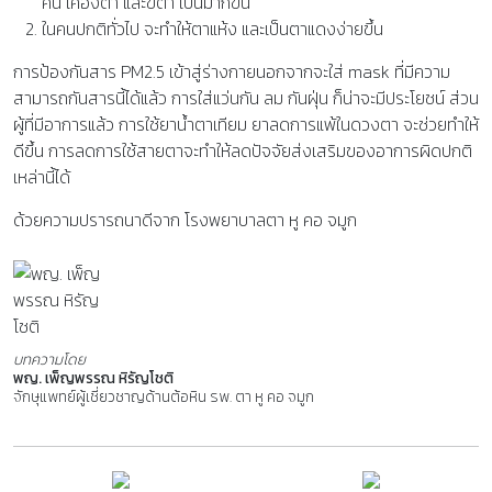
คัน เคืองตา และขี้ตา เป็นมากขึ้น
ในคนปกติทั่วไป จะทำให้ตาแห้ง และเป็นตาแดงง่ายขึ้น
การป้องกันสาร PM2.5 เข้าสู่ร่างกายนอกจากจะใส่ mask ที่มีความ
สามารถกันสารนี้ได้แล้ว การใส่แว่นกัน ลม กันฝุ่น ก็น่าจะมีประโยชน์ ส่วน
ผู้ที่มีอาการแล้ว การใช้ยาน้ำตาเทียม ยาลดการแพ้ในดวงตา จะช่วยทำให้
ดีขึ้น การลดการใช้สายตาจะทำให้ลดปัจจัยส่งเสริมของอาการผิดปกติ
เหล่านี้ได้
ด้วยความปรารถนาดีจาก โรงพยาบาลตา หู คอ จมูก
บทความโดย
พญ. เพ็ญพรรณ หิรัญโชติ
จักษุแพทย์ผู้เชี่ยวชาญด้านต้อหิน
รพ. ตา หู คอ จมูก