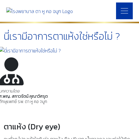
นี่เรามีอาการตาแห้งใช่หรือไม่ ?
บทความโดย
ศ.พญ. สกาวรัตน์ คุณาวิศรุต
จักษุแพทย์ รพ. ตา หู คอ จมูก
ตาแห้ง (Dry eye)