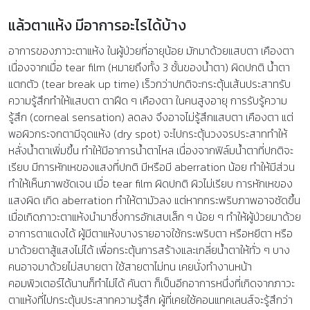
แล้วตาแห้ง มีอาการอะไรได้บ้าง
อาการของภาวะตาแห้ง ในผู้ป่วยที่อายุน้อย มักมาด้วยแสบตา เคืองตา
เนื่องจากเมื่อ tear film (หมายถึงทั้ง 3 ชั้นของน้ำตา) ผิดปกติ น้ำตา
แตกตัว (tear break up time) เร็วกว่าปกติจะกระตุ้นเส้นประสาทรับ
ความรู้สึกทำให้แสบตา ตาฝืด ๆ เคืองตา ในคนสูงอายุ การรับรู้ความ
รู้สึก (corneal sensation) ลดลง จึงอาจไม่รู้สึกแสบตา เคืองตา แต่
พอผิวกระจกตามีจุดแห้ง (dry spot) จะไปกระตุ้นวงจรประสาททำให้
หลั่งน้ำตาเพิ่มขึ้น ทำให้มีอาการน้ำตาไหล เนื่องจากฟิล์มน้ำตาที่ปกติจะ
เรียบ มีการหักเหของแสงที่ปกติ มีหรือมี aberration น้อย ทำให้มีส่วน
ทำให้เห็นภาพชัดเจน เมื่อ tear film ผิดปกติ ผิวไม่เรียบ การหักเหของ
แสงผิด เกิด aberration ทำให้ตามัวลง แต่หากกระพริบภาพอาจชัดขึ้น
เมื่อเกิดภาวะตาแห้งนำมาซึ่งการอักเสบเล็ก ๆ น้อย ๆ ทำให้ผู้ป่วยมาด้วย
อาการตาแดงได้ ผู้มีตาแห้งบางรายอาจใช้กระพริบตา หรือหยีตา หรือ
มาด้วยตาสู้แสงไม่ได้ เพื่อกระตุ้นการสร้างและเกลี่ยน้ำตาให้ทั่ว ๆ บาง
คนอาจมาด้วยไม่สบายตา ใช้สายตาไม่ทน เคยนั่งทำงานหน้า
คอมพิวเตอร์ได้นานก็ทำไม่ได้ คันตา ก็เป็นอีกอาการหนึ่งที่เกิดจากภาวะ
ตาแห้งที่ไปกระตุ้นประสาทความรู้สึก ผู้ที่เคยใช้คอนแทคเลนส์จะรู้สึกว่า