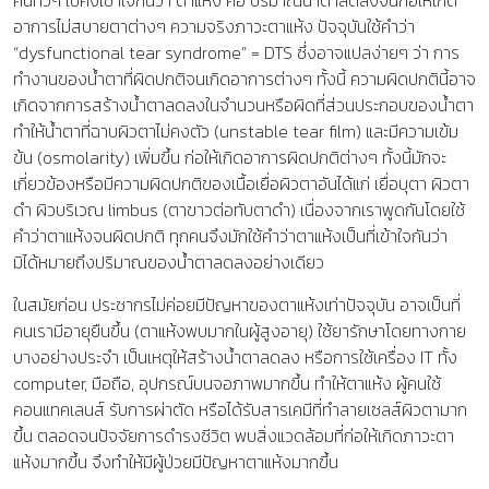
คนทั่วๆ ไปคงเข้าใจกันว่า ตาแห้ง คือ ปริมาณน้ำตาลดลงจนก่อให้เกิด
อาการไม่สบายตาต่างๆ ความจริงภาวะตาแห้ง ปัจจุบันใช้คำว่า
“dysfunctional tear syndrome” = DTS ซึ่งอาจแปลง่ายๆ ว่า การ
ทำงานของน้ำตาที่ผิดปกติจนเกิดอาการต่างๆ ทั้งนี้ ความผิดปกตินี้อาจ
เกิดจากการสร้างน้ำตาลดลงในจำนวนหรือผิดที่ส่วนประกอบของน้ำตา
ทำให้น้ำตาที่ฉาบผิวตาไม่คงตัว (unstable tear film) และมีความเข้ม
ข้น (osmolarity) เพิ่มขึ้น ก่อให้เกิดอาการผิดปกติต่างๆ ทั้งนี้มักจะ
เกี่ยวข้องหรือมีความผิดปกติของเนื้อเยื่อผิวตาอันได้แก่ เยื่อบุตา ผิวตา
ดำ ผิวบริเวณ limbus (ตาขาวต่อทับตาดำ) เนื่องจากเราพูดกันโดยใช้
คำว่าตาแห้งจนผิดปกติ ทุกคนจึงมักใช้คำว่าตาแห้งเป็นที่เข้าใจกันว่า
มิได้หมายถึงปริมาณของน้ำตาลดลงอย่างเดียว
ในสมัยก่อน ประชากรไม่ค่อยมีปัญหาของตาแห้งเท่าปัจจุบัน อาจเป็นที่
คนเรามีอายุยืนขึ้น (ตาแห้งพบมากในผู้สูงอายุ) ใช้ยารักษาโดยทางกาย
บางอย่างประจำ เป็นเหตุให้สร้างน้ำตาลดลง หรือการใช้เครื่อง IT ทั้ง
computer, มือถือ, อุปกรณ์บนจอภาพมากขึ้น ทำให้ตาแห้ง ผู้คนใช้
คอนแทคเลนส์ รับการผ่าตัด หรือได้รับสารเคมีที่ทำลายเซลส์ผิวตามาก
ขึ้น ตลอดจนปัจจัยการดำรงชีวิต พบสิ่งแวดล้อมที่ก่อให้เกิดภาวะตา
แห้งมากขึ้น จึงทำให้มีผู้ป่วยมีปัญหาตาแห้งมากขึ้น