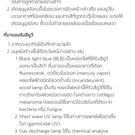
เป็นการถูกทำลายอย่างช้าๆ
เกิดอนุมูลอิสระขึ้นในขบวนการชีวะเคมี กล่าวคือ แสงยูวีใน
บรรยากาศที่มีออกซิเจน และสารสีที่ถูกกระตุ้นโดยแสง จะก่อให้
เกิดอนุมูลอิสระ ซึ่งจะไปทำลายเซลล์ของเนื้อเยื่อของคนเรา
ที่มาของรังสียูวี
จากดวงอาทิตย์ดังที่กล่าวมาแล้ว
มนุษย์สร้างขึ้นใช้ประโยชน์บางอย่าง เช่น
Black light blue (BLB) เป็นหลอดไฟที่ให้รังสียูวี
ออกมาเป็นสีดำ ซึ่งอาจจะเป็นหลอดยาวที่เรียก
fluorescene , ตะเกียงไอปรอท (mercury vapor)
หลอดไฟฟ้าชนิดมีลวดข้างใน (incandescent) ,
wood lamp เป็นต้น หลอดไฟเหล่านี้ให้รังสียูวีที่ใช้ใน
การรักษาโรคผิวหนังบางชนิด โรคด่างขาว (vitiligo)
melanoma ตลอดจนใช้ในการวินิจฉัยโรคที่เกิดจาก
bacteria หรือ fungus
Short wave UV lamp ใช้ในทางการแพทย์เพื่อฆ่าเชื้อ
โรค (germicidal UV)
Gas discharge lamp ใช้ใน chemical analyse