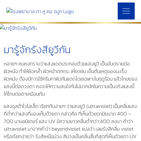
มารู้จักรังสียูวีกัน
หลายๆ คนคงทราบว่าแสงแดดประกอบด้วยแสงยูวี เป็นอันตรายต่อ
ผิวหนัง ทำให้ผิวคล้ำ ผิวหน้าตกกระ เหี่ยวย่น เป็นต้นเหตุของมะเร็ง
ผิวหนัง ต้องมีการใช้ครีมทาผิวกันแดดโดยเฉพาะในฤดูร้อน แล้วโทษของ
แสงนี้ต่อดวงตา คงจะให้ความสนใจกันไม่มากนักในความเป็นจริงแสงนี้
ให้โทษต่อตาเหมือนกัน
แสงอุลต้าไวโอเล็ต เรียกกันง่ายๆ ว่าแสงยูวี (ultraviolet) เป็นคลื่นแสง
ที่ต่ำกว่าแสงที่มองเห็นด้วยตา กล่าวคือ ที่เห็นด้วยตามีขนาด 400 –
700 นานอมิเตอร์ แสง UV มีความยาวคลื่นต่ำกว่า 400 ลงมา คำว่า
ultraviolet มาจากคำว่า beyondviolet แปลว่า เลยรังสีคลื่น violet
หรือเรียกง่ายว่า รังสีเหนือม่วง สีม่วงเป็นคลื่นสั้นที่สุดที่เห็นด้วยตา UV