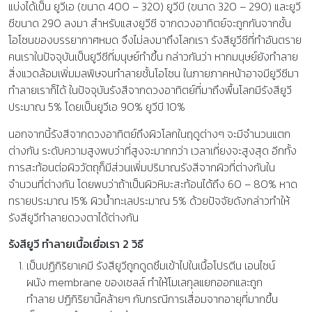
แบ่งได้เป็น ยูวีเอ (ขนาด 400 – 320) ยูวีบี (ขนาด 320 – 290) และยูวี
ซีขนาด 290 ลงมา สำหรับแสงยูวีซี จากดวงอาทิตย์จะถูกกันจากชั้น
โอโซนของบรรยากาศหมด จึงไม่ลงมาถึงโลกเรา รังสียูวีซีที่ทำอันตราย
คนเราในปัจจุบันเป็นยูวีซีที่มนุษย์ทำขึ้น กล่าวกันว่า หากมนุษย์ยังทำลาย
สิ่งแวดล้อมเพิ่มมลพิษจนทำลายชั้นโอโซน ในภายภาคหน้าอาจมียูวีซีมา
ทำลายเราก็ได้ ในปัจจุบันรังสีจากดวงอาทิตย์ที่มาถึงพื้นโลกมีรังสียูวี
ประมาณ 5% โดยเป็นยูวีเอ 90% ยูวีบี 10%
นอกจากนี้รังสีจากดวงอาทิตย์ถึงผิวโลกในฤดูต่างๆ จะมีจำนวนแตก
ต่างกัน ระดับความสูงพบว่าที่สูงจะมากกว่า เวลาเที่ยงจะสูงสุด อีกทั้ง
การสะท้อนต่อผิววัตถุก็มีส่วนเพิ่มปริมาณรังสีจากผิวที่ต่างกันใน
จำนวนที่ต่างกัน โดยพบว่าถ้าเป็นผิวหิมะสะท้อนได้ถึง 60 – 80% หาด
ทรายประมาณ 15% ผิวน้ำทะเลประมาณ 5% ด้วยปัจจัยดังกล่าวทำให้
รังสียูวีทำลายดวงตาได้ต่างกัน
รังสียูวี ทำลายเนื้อเยื่อเรา 2 วิธี
เป็นปฏิกิริยาเคมี รังสียูวีถูกดูดซึมเข้าไปในเนื้อโปรตีน เอนไซน์
ผนัง membrane ของเซลล์ ทำให้โมเลกุลแยกออกและถูก
ทำลาย ปฏิกิริยานี้คล้ายๆ กับกรณีการเสื่อมจากอายุที่มากขึ้น