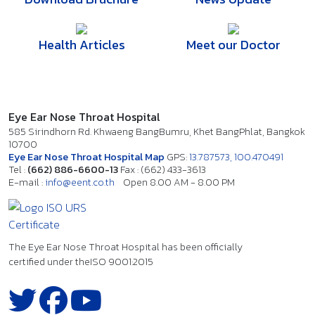
Health Articles
Meet our Doctor
Eye Ear Nose Throat Hospital
585 Sirindhorn Rd. Khwaeng BangBumru, Khet BangPhlat, Bangkok
10700
Eye Ear Nose Throat Hospital Map
GPS:
13.787573, 100.470491
Tel :
(662) 886-6600-13
Fax : (662) 433-3613
E-mail :
info@eent.co.th
Open 8.00 AM - 8.00 PM
The Eye Ear Nose Throat Hospital has been officially
certified under the
ISO 9001:2015