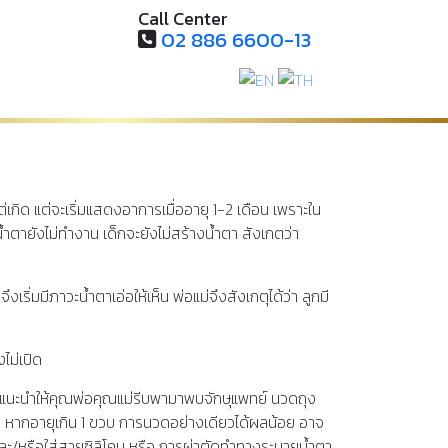
Call Center
02 886 6600-13
เกี่ยวกับโรงพยาบาล
ติดต่อเรา
ต่เกิด แต่จะเริ่มแสดงอาการเมื่ออายุ 1-2 เดือน เพราะใน
ำตายังไม่ทำงาน เด็กจะยังไม่สร้างน้ำตา สังเกตว่า
เริ่มมีภาวะน้ำตาเอ่อให้เห็น พ่อแม่จึงสังเกตุได้ว่า ลูกมี
ไม่เปิด
แนะนำให้คุณพ่อคุณแม่รีบพามาพบจักษุแพทย์ นวดถุง
ร หากอายุเกิน 1 ขวบ การนวดอย่างเดียวได้ผลน้อย อาจ
ะ/หรือใส่สายซิลิโคน หรือ การผ่าตัดทำทางระบายน้ำตา