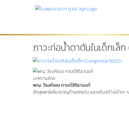
หน้าหลัก
แผนกตา
แผนก หู คอ จมูก
แผนกทั
ภาวะท่อน้ำตาตันในเด็กเล็
บทความโดย
พญ. วิรงค์รอง กานต์สิริธานนท์
จักษุแพทย์เชี่ยวชาญด้านตกแต่ง และเสริมสร้างเบ้าตา ร