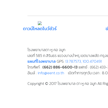
ดาวน์โหลดโบว์ชัวร์
ข
โรงพยาบาลตา หู คอ จมูก
เลขที่ 585 ถ.สิรินธร แขวงบางบำหรุ เขตบางพลัด กรุ
แผนที่โรงพยาบาล
GPS:
13.787573, 100.470491
โทรศัพท์ :
(662) 886-6600-13
แฟกซ์ : (662) 433-
อีเมล์ :
info@eent.co.th
เปิดทำการทุกวัน เวลา : 8.
Copyright
©
2017 โรงพยาบาล ตา หู คอ จมูก
All Ri