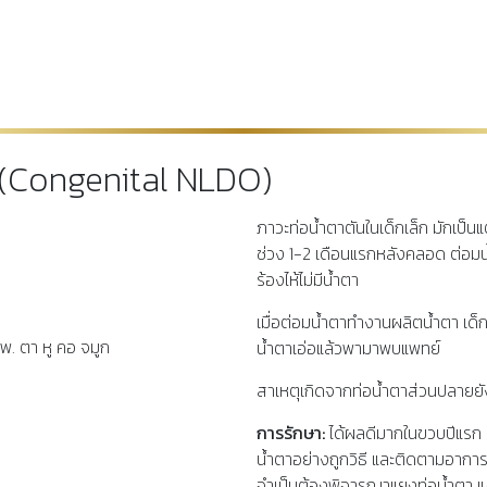
นตกรรม
แผนกเลสิก
แผนก HBOT
ค้นหาแพทย์
ข่าวประชาสัมพันธ์
ก (Congenital NLDO)
ภาวะท่อน้ำตาตันในเด็กเล็ก มักเป็นแ
ช่วง 1-2 เดือนแรกหลังคลอด ต่อมน้
ร้องไห้ไม่มีน้ำตา
เมื่อต่อมน้ำตาทำงานผลิตน้ำตา เด็กจึง
พ. ตา หู คอ จมูก
น้ำตาเอ่อแล้วพามาพบแพทย์
สาเหตุเกิดจากท่อน้ำตาส่วนปลายยัง
การรักษา:
ได้ผลดีมากในขวบปีแรก 
น้ำตาอย่างถูกวิธี และติดตามอากา
จำเป็นต้องพิจารณาแยงท่อน้ำตา แล