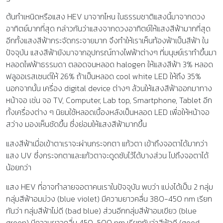
ต้นกำเหนิดหรือแสง HEV มาจากไหน ในธรรมชาติแสงนี้มาจากดวง
อาทิตย์มากที่สุด กล่าวกันว่าแสงจากดวงอาทิตย์ให้แสงสีฟ้ามากที่สุด
อีกทั้งแสงสีฟ้ากระจัดกระจายมาก จึงทำให้เราเห็นท้องฟ้าเป็นสีฟ้า ใน
ปัจจุบัน แสงสีฟ้ายังมาจากอุปกรณ์ทางไฟฟ้าต่างๆ ที่มนุษย์เราทำขึ้นมา
หลอดไฟฟ้าธรรมดา ตลอดจนหลอด halogen ให้แสงสีฟ้า 3% หลอด
ฟลูออเรสเซนต์ให้ 26% ถ้าเป็นหลอด cool white LED ให้ถึง 35%
นอกจากนั้น เครื่อง digital device ต่างๆ ล้วนให้แสงสีฟ้าออกมาทาง
หน้าจอ เช่น จอ TV, Computer, Lab top, Smartphone, Tablet อีก
ทั้งเครื่องต่าง ๆ นิยมใช้หลอดเบื้องหลังเป็นหลอด LED เพื่อให้หน้าจอ
สว่าง มองเห็นชัดขึ้น ซึ่งย่อมให้แสงสีฟ้ามากขึ้น
แสงสีฟ้าเมื่อเข้าตาเราจะผ่านกระจกตา แก้วตา เข้าถึงจอตาได้มากว่า
แสง UV ซึ่งกระจกตาและแก้วตาจะดูดซับไว้ได้บางส่วน ไปถึงจอตาได้
น้อยกว่า
แสง HEV ที่อาจทำลายจอตาคนเราในปัจจุบัน พบว่า แบ่งได้เป็น 2 กลุ่ม
กลุ่มสีฟ้าอมม่วง (blue violet) มีความยาวคลื่น 380-450 nm เรียก
กันว่า กลุ่มสีฟ้าไม่ดี (bad blue) ส่วนอีกกลุ่มสีฟ้าอมเขียว (blue
green) มีความยาวคลื่น 450-500 nm เรียกกันว่าสีฟ้าดี (good