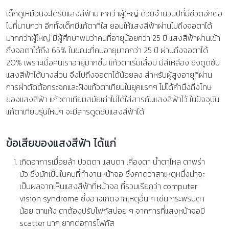
เด็กดูเหมือนจะได้รับแสงสีฟ้ามากกว่าผู้ใหญ่ ด้วยจำนวนปีที่มีชีวิตอีกต่อ
ไปที่นานกว่า อีกทั้งเด็กมีแก้ตาที่ใส ยอมให้แสงสีฟ้าผ่านไปถึงจอตาได้
มากกว่าผู้ใหญ่ มีผู้ศึกษาพบว่าคนที่อายุน้อยกว่า 25 ปี แสงสีฟ้าผ่านเข้า
ถึงจอตาได้ถึง 65% ในขณะที่คนอายุมากกว่า 25 ปี ผ่านถึงจอตาได้
20% เพราะเมื่อคนเราอายุมากขึ้น แก้วตาเริ่มเสื่อม มีสีเหลือง ซี่งดูดซับ
แสงสีฟ้าได้บางส่วน จึงไปถึงจอตาได้น้อยลง สำหรับผู้สูงอายุที่ผ่าน
การผ่าตัดต้อกระจกและฝังแก้วตาเทียมในยุคแรกๆ ไม่ได้คำนึงถึงโทษ
ของแสงสีฟ้า แก้วตาเทียมสมัยเก่าไม่ได้ใส่สารกันแสงสีฟ้าไว้ ในปัจจุบัน
แก้ตาเทียมรุ่นใหม่ๆ จะมีสารดูดซับแสงสีฟ้าได้
ข้อเสียของแสงสีฟ้า ได้แก่
เกิดอาการเมื่อยล้า ปวดตา แสบตา เคืองตา น้ำตาไหล ตาพร่า
มัว ซึ่งมักเป็นในคนที่ทำงานหน้าจอ ซึ่งคาดว่าสาเหตุหนึ่งน่าจะ
เป็นผลจากเห็นแสงสีฟ้าที่หน้าจอ ที่รวมเรียกว่า computer
vision syndrome ซึ่งอาจเกิดจากเหตุอื่น ๆ เช่น กระพริบตา
น้อย ตาแห้ง ตาต้องปรับโฟกัสบ่อย ๆ จากการที่แสงหน้าจอมี
scatter มาก ยากต่อการโฟกัส