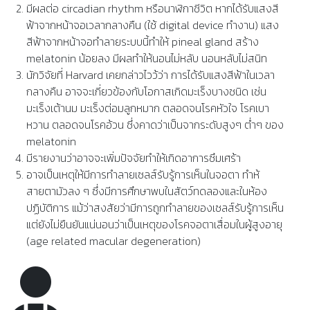
มีผลต่อ circadian rhythm หรือนาฬิกาชีวิต หากได้รับแสงสี
ฟ้าจากหน้าจอเวลากลางคืน (ใช้ digital device ทำงาน) แสง
สีฟ้าจากหน้าจอทำลายระบบนี้ทำให้ pineal gland สร้าง
melatonin น้อยลง มีผลทำให้นอนไม่หลับ นอนหลับไม่สนิท
นักวิจัยที่ Harvard เคยกล่าวไวว้ว่า การได้รับแสงสีฟ้าในเวลา
กลางคืน อาจจะเกี่ยวข้องกับโอกาสเกิดมะเร็งบางชนิด เช่น
มะเร็งเต้านม มะเร็งต่อมลูกหมาก ตลอดจนโรคหัวใจ โรคเบา
หวาน ตลอดจนโรคอ้วน ซึ่งคาดว่าเป็นจากระดับสูงๆ ต่ำๆ ของ
melatonin
มีรายงานว่าอาจจะเพิ่มปัจจัยทำให้เกิดอาการซึมเศร้า
อาจเป็นเหตุให้มีการทำลายเซลส์รับรู้การเห็นในจอตา ทำห้
สายตามัวลง ๆ ซึ่งมีการศึกษาพบในสัตว์ทดลองและในห้อง
ปฏิบัติการ แม้ว่าสงสัยว่ามีการถูกทำลายของเซลส์รับรู้การเห็น
แต่ยังไม่ยืนยันแน่นอนว่าเป็นเหตุของโรคจอตาเสื่อมในผู้สูงอายุ
(age related macular degeneration)