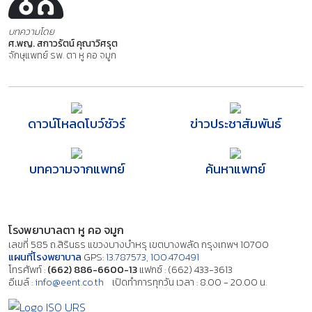
บทความโดย
ศ.พญ. สกาวรัตน์ คุณาวิศรุต
จักษุแพทย์ รพ. ตา หู คอ จมูก
ดาวน์โหลดโบว์ชัวร์
ข่าวประชาสัมพันธ์
บทความจากแพทย์
ค้นหาแพทย์
โรงพยาบาลตา หู คอ จมูก
เลขที่ 585 ถ.สิรินธร แขวงบางบำหรุ เขตบางพลัด กรุงเทพฯ 10700
แผนที่โรงพยาบาล
GPS:
13.787573, 100.470491
โทรศัพท์ :
(662) 886-6600-13
แฟกซ์ : (662) 433-3613
อีเมล์ :
info@eent.co.th
เปิดทำการทุกวัน เวลา : 8.00 - 20.00 น.