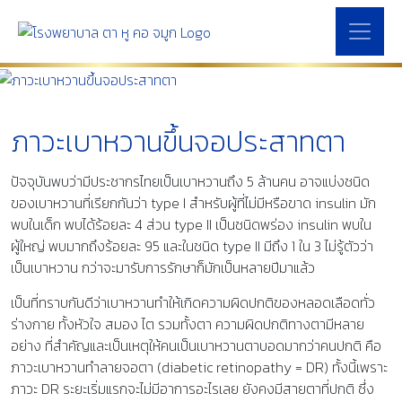
ภาวะเบาหวานขึ้นจอประสาทตา
ปัจจุบันพบว่ามีประชากรไทยเป็นเบาหวานถึง 5 ล้านคน อาจแบ่งชนิด
ของเบาหวานที่เรียกกันว่า type I สำหรับผู้ที่ไม่มีหรือขาด insulin มัก
พบในเด็ก พบได้ร้อยละ 4 ส่วน type II เป็นชนิดพร่อง insulin พบใน
ผู้ใหญ่ พบมากถึงร้อยละ 95 และในชนิด type II มีถึง 1 ใน 3 ไม่รู้ตัวว่า
เป็นเบาหวาน กว่าจะมารับการรักษาก็มักเป็นหลายปีมาแล้ว
เป็นที่ทราบกันดีว่าเบาหวานทำให้เกิดความผิดปกติของหลอดเลือดทั่ว
ร่างกาย ทั้งหัวใจ สมอง ไต รวมทั้งตา ความผิดปกติทางตามีหลาย
อย่าง ที่สำคัญและเป็นเหตุให้คนเป็นเบาหวานตาบอดมากว่าคนปกติ คือ
ภาวะเบาหวานทำลายจอตา (diabetic retinopathy = DR) ทั้งนี้เพราะ
ภาวะ DR ระยะเริ่มแรกจะไม่มีอาการอะไรเลย ยังคงมีสายตาที่ปกติ ซึ่ง