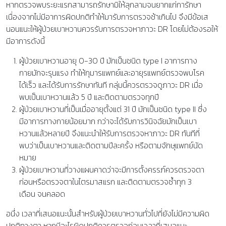
หากตรวจพบระยะแรกสามารถรักษามิให้ลุกลามจนยากแก่การักษา
เนื่องจากไม่มีอาการผิดปกติทำให้มารับการตรวจช้าเกินไป จึงมีข้อเส
นอนแนะให้ผู้ป่วยเบาหวานควรรับการตรวจหาภาวะ DR โดยไม่ต้องรอให้
มีอาการดังนี้
ผู้ป่วยเบาหวานอายุ 0-30 ปี มักเป็นชนิด type I อาการทาง
กายมักจะรุนแรง ทำให้กุมารแพทย์และอายุรแพทย์ตรวจพบโรค
ได้เร็ว และได้รับการรักษาทันที กลุ่มนี้ควรตรวจดูภาวะ DR เมื่อ
พบเป็นเบาหวานแล้ว 5 ปี และติดตามตรวจทุกปี
ผู้ป่วยเบาหวานที่เป็นเมื่ออายุตั้งแต่ 31 ปี มักเป็นชนิด type II ซึ่ง
มีอาการทางกายน้อยมาก กว่าจะได้รับการวินิจฉัยมักเป็นเบา
หวานแล้วหลายปี จึงแนะนำให้รับการตรวจหาภาวะ DR ทันทีที่
พบว่าเป็นเบาหวานและติดตามปีละครั้ง หรือตามจักษุแพทย์นัด
หมาย
ผู้ป่วยเบาหวานที่วางแผนคาดว่าจะมีการตั้งครรภ์ควรตรวจตา
ก่อนหรือตรวจตาในไตรมาสแรก และติดตามตรวจซ้ำทุก 3
เดือน จนคลอด
อนึ่ง เวลาที่เสนอแนะนั้นสำหรับผู้ป่วยเบาหวานทั่วไปที่ยังไม่มีความผิด
ปกติทางตา หากมีอะไรผิดปกติควรตรวจก่อนเวลาที่เสนอแนะ